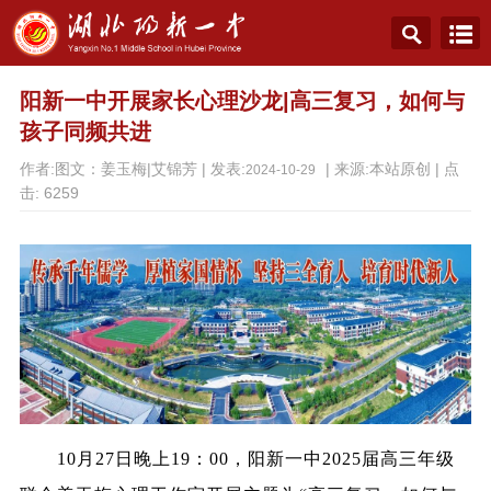
阳新一中开展家长心理沙龙|高三复习，如何与
孩子同频共进
作者:图文：姜玉梅|艾锦芳 | 发表:
| 来源:本站原创 | 点
2024-10-29
击:
6259
10
月27日晚上19：00，阳新一中2025届高三年级