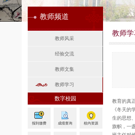
教师频道
教师学
教师风采
经验交流
教师文集
教师学习
数字校园
教育的真
《冬天的
生的思想
报到缴费
成绩查询
校内资源
旗帜，一
班主任对