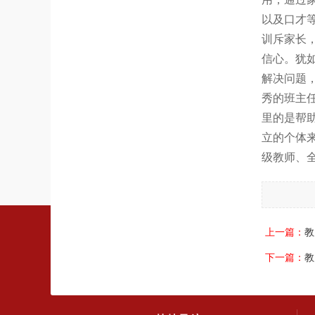
以及口才
训斥家长
信心。犹如
解决问题
秀的班主任
里的是帮
立的个体
级教师、
上一篇：
教
下一篇：
教