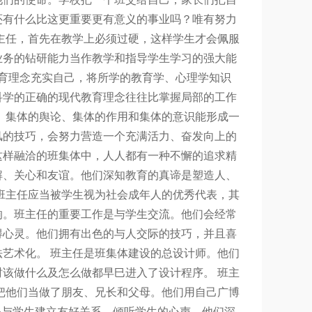
还有什么比这更重要更有意义的事业吗？唯有努力
主任，首先在教学上必须过硬，这样学生才会佩服
业务的钻研能力当作教学和指导学生学习的强大能
教育理念充实自己，将所学的教育学、心理学知识
科学的正确的现代教育理念往往比掌握局部的工作
。集体的舆论、集体的作用和集体的意识能形成一
风的技巧，会努力营造一个充满活力、奋发向上的
这样融洽的班集体中，人人都有一种不懈的追求精
解、关心和友谊。他们深知教育的真谛是塑造人、
班主任应当被学生视为社会成年人的优秀代表，其
响。班主任的重要工作是与学生交流。他们会经常
得心灵。他们拥有出色的与人交际的技巧，并且喜
艺术化。 班主任是班集体建设的总设计师。他们
该做什么及怎么做都早巳进入了设计程序。 班主
把他们当做了朋友、兄长和父母。他们用自己广博
夫与学生建立友好关系，倾听学生的心声。他们深