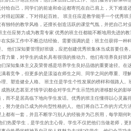
托付给自己，同学们的前途和命运都寄托在自己肩上，天下难道
上对得起国家，下对得起百姓。 班主任应是教学能手一个优秀班
仅有独特的教学风格，还擅长创造活跃的课堂气氛，并把自己对
 班主任应努力成为教育专家 优秀的班主任都能不断地用先进的
并在实际工作中不断总结经验。需要强调的是：班主任获得一种
要。 他们深知要管理好班级，应把创建优秀班集体当成首要任务
教育力量，对学生的成长具有很强的推动力。他们有培养良好班
他们深知集体主义及荣誉感是培养学生良好品德的重要途径。在
充满着竞争，但更多的是漾溢在师生之间、同学之间的尊重、理
心理、塑造健全人格。 班主任是学生个性发展的榜样和领路人。
、成熟状态甚至才情学识都会对学生产生示范性的潜移默化的影
谈，而不是居高临下地向学生发话。优秀的班主任懂得以心灵羸
处，努力使自己成为外向型性格的人。他们将自己工作的方式方法
理上都有一套，并且不断学习别人的经验并为己所用，每学期何时
 他们热爱学生，是学生的主心骨。学生不仅把他们当做老师，更
对事业热爱的精神及自己的人格魅力去“镇”住学生。他们会花功