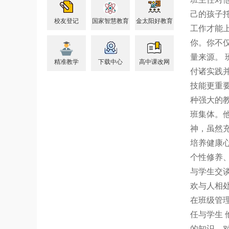
己的孩子
校友登记
国家智慧教育
金太阳好教育
工作才能
你。你不
量来源。
精准教学
下载中心
高中课改网
付诸实践
技能更重
种强大的
班集体。
神，虽然
培养健康
个性修养
与学生交
欢与人相
在班级管
任与学生
的知识、