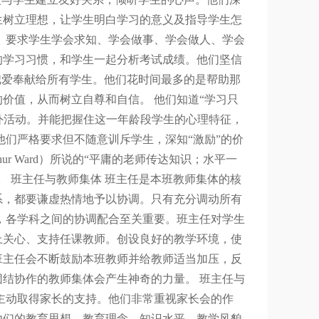
生树立理想，让学生明白学习的意义及指导学生怎
。要求学生学会求知、学会做事、学会做人、学会
的学习习惯，和学生一起分析考试成绩。他们坚信
把爱奉献给所有学生。他们花时间最多的是帮助那
价值，从而树立自尊和自信。 他们知道“学习只
课外活动。并能把握住这一年龄段学生的心理特征，
他们严格要求但不随意训斥学生，深知“激励”的价
hur Ward）所说的“平庸的老师传达知识；水平一
 班主任与教师集体 班主任是本班教师集体的核
系，都要谦虚热情地予以协调。只有充分调动所有
，各学科之间的协调配合至关重要。班主任对学生
上关心、支持任课教师。创设良好的教学环境，使
班主任会不断鼓励本班教师并给教师适当加压，反
结协作的教师集体会产生神奇的力量。 班主任与
主动取得家长的支持。他们非常重视家长会的作
他们的教育思想、教育理念、知识水平、教学风貌