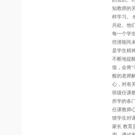
知教师的
样学习。
共处。他
每一个学
些潜能尚
是学生精
不断地提
值，会将“
般的老师
心，对有
班级任课
所学的各
任课教师
馈学生对
家长 教
用，通过