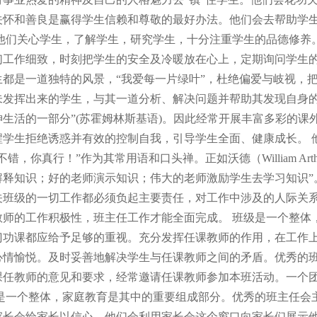
关怀和善良是赢得学生信赖和尊敬的最好办法。他们会去帮助学
 他们关心学生，了解学生，研究学生，十分注重学生的品德修养
们工作细致，时刻把学生的安全及冷暖放在心上，定期询问学生
生都是一道独特的风景，“我爱每一片绿叶”，杜绝偏爱与岐视，
未发挥出来的学生，与其一道分析、解决问题并帮助其发现自身的
神生活的一部分”(苏霍姆林斯基语)。因此经常开展丰富多彩的
醒学生拒绝诱惑并有效的控制自我，引导学生全面、健康成长。 
不错，你真行！”作为其常用语和口头禅。正如沃德（William Art
解释知识；好的老师演示知识；伟大的老师激励学生去学习知识”。
关班级的一切工作都必须负起主要责任，对工作中涉及的人际关
教师的工作积极性，班主任工作才能全面完成。 班级是一个整体
门功课都应给予足够的重视。充分发挥任课教师的作用，在工作
心情愉悦。及时妥善地解决学生与任课教师之间的矛盾。优秀的
课任教师的意见和要求，经常邀请任课教师参加本班活动。一个团
育是一个整体，家庭教育是其中的重要组成部分。优秀的班主任会
家长会给家长以信心。他们会利用家长会这个窗口向家长们展示